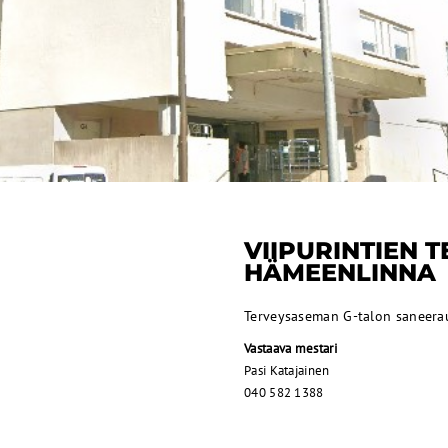
VIIPURINTIEN
HÄMEENLINNA
Terveysaseman G-talon saneerau
Vastaava mestari
Pasi Katajainen
040 582 1388