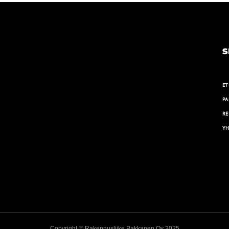
S
ET
PA
RE
YH
Copyright © Rakennusliike Pakkanen Oy 2025